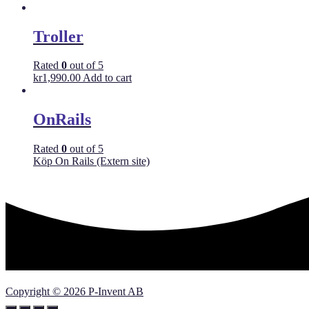
Troller
Rated
0
out of 5
kr
1,990.00
Add to cart
OnRails
Rated
0
out of 5
Köp On Rails (Extern site)
Copyright © 2026 P-Invent AB